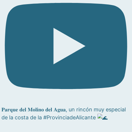
𝐏𝐚𝐫𝐪𝐮𝐞 𝐝𝐞𝐥 𝐌𝐨𝐥𝐢𝐧𝐨 𝐝𝐞𝐥 𝐀𝐠𝐮𝐚, un rincón muy especial
de la costa de la #ProvinciadeAlicante