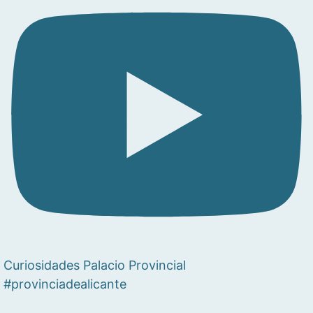
Curiosidades Palacio Provincial
#provinciadealicante