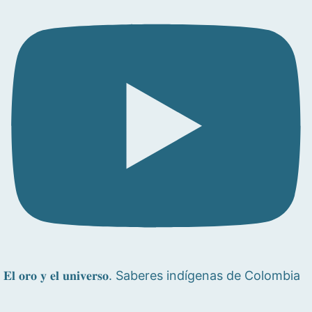
𝐄𝐥 𝐨𝐫𝐨 𝐲 𝐞𝐥 𝐮𝐧𝐢𝐯𝐞𝐫𝐬𝐨. Saberes indígenas de Colombia