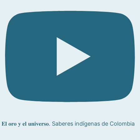
𝐄𝐥 𝐨𝐫𝐨 𝐲 𝐞𝐥 𝐮𝐧𝐢𝐯𝐞𝐫𝐬𝐨. Saberes indígenas de Colombia