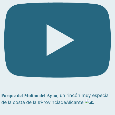
𝐏𝐚𝐫𝐪𝐮𝐞 𝐝𝐞𝐥 𝐌𝐨𝐥𝐢𝐧𝐨 𝐝𝐞𝐥 𝐀𝐠𝐮𝐚, un rincón muy especial
de la costa de la #ProvinciadeAlicante