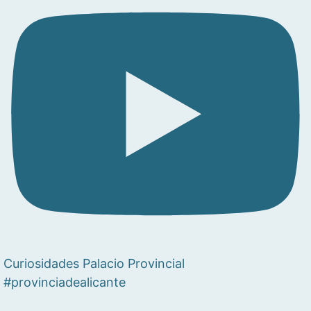
Curiosidades Palacio Provincial
#provinciadealicante