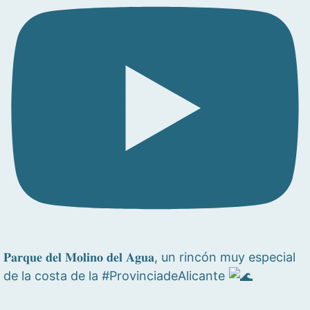
𝐏𝐚𝐫𝐪𝐮𝐞 𝐝𝐞𝐥 𝐌𝐨𝐥𝐢𝐧𝐨 𝐝𝐞𝐥 𝐀𝐠𝐮𝐚, un rincón muy especial
de la costa de la #ProvinciadeAlicante