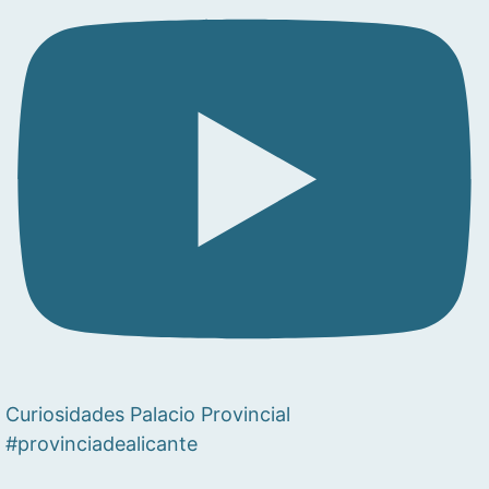
Curiosidades Palacio Provincial
#provinciadealicante