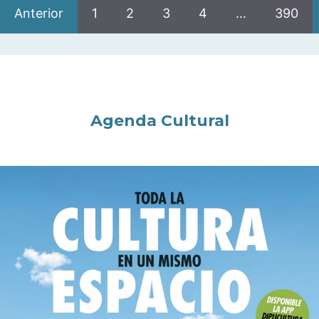
Anterior
1
2
3
4
…
390
Agenda Cultural