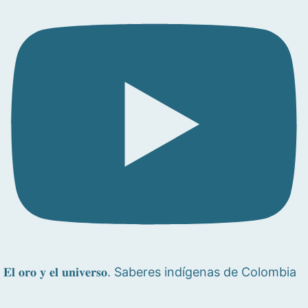
𝐄𝐥 𝐨𝐫𝐨 𝐲 𝐞𝐥 𝐮𝐧𝐢𝐯𝐞𝐫𝐬𝐨. Saberes indígenas de Colombia