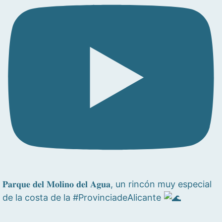
𝐏𝐚𝐫𝐪𝐮𝐞 𝐝𝐞𝐥 𝐌𝐨𝐥𝐢𝐧𝐨 𝐝𝐞𝐥 𝐀𝐠𝐮𝐚, un rincón muy especial
de la costa de la #ProvinciadeAlicante