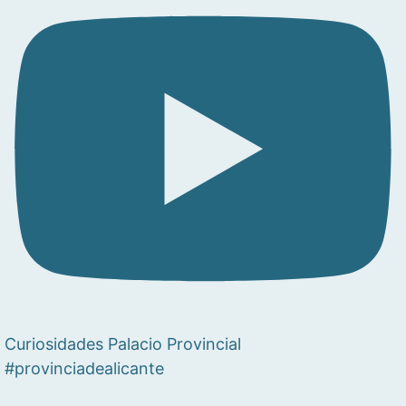
Curiosidades Palacio Provincial
#provinciadealicante