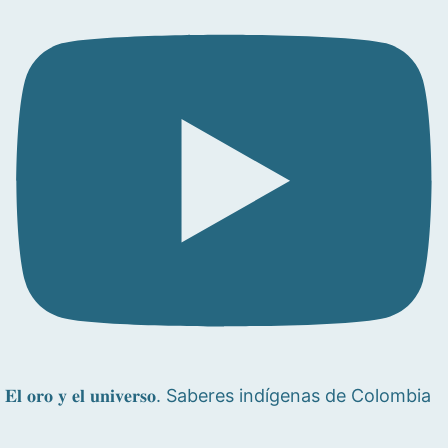
𝐄𝐥 𝐨𝐫𝐨 𝐲 𝐞𝐥 𝐮𝐧𝐢𝐯𝐞𝐫𝐬𝐨. Saberes indígenas de Colombia