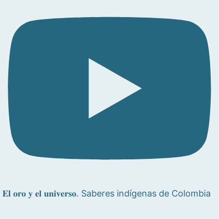
𝐄𝐥 𝐨𝐫𝐨 𝐲 𝐞𝐥 𝐮𝐧𝐢𝐯𝐞𝐫𝐬𝐨. Saberes indígenas de Colombia