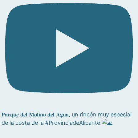
𝐏𝐚𝐫𝐪𝐮𝐞 𝐝𝐞𝐥 𝐌𝐨𝐥𝐢𝐧𝐨 𝐝𝐞𝐥 𝐀𝐠𝐮𝐚, un rincón muy especial
de la costa de la #ProvinciadeAlicante