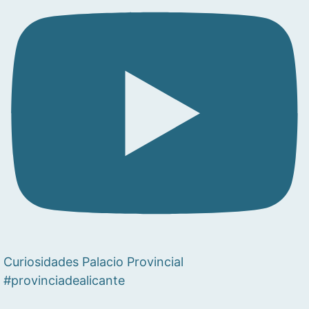
Curiosidades Palacio Provincial
#provinciadealicante