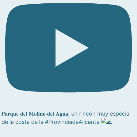
𝐏𝐚𝐫𝐪𝐮𝐞 𝐝𝐞𝐥 𝐌𝐨𝐥𝐢𝐧𝐨 𝐝𝐞𝐥 𝐀𝐠𝐮𝐚, un rincón muy especial
de la costa de la #ProvinciadeAlicante