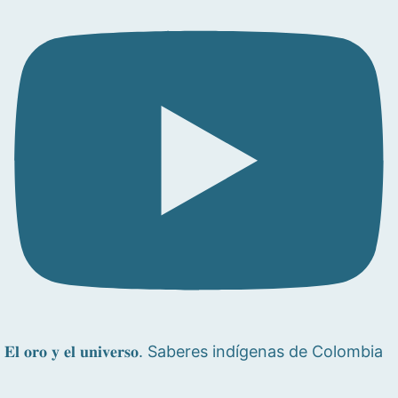
𝐄𝐥 𝐨𝐫𝐨 𝐲 𝐞𝐥 𝐮𝐧𝐢𝐯𝐞𝐫𝐬𝐨. Saberes indígenas de Colombia