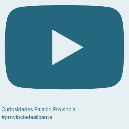
Curiosidades Palacio Provincial
#provinciadealicante