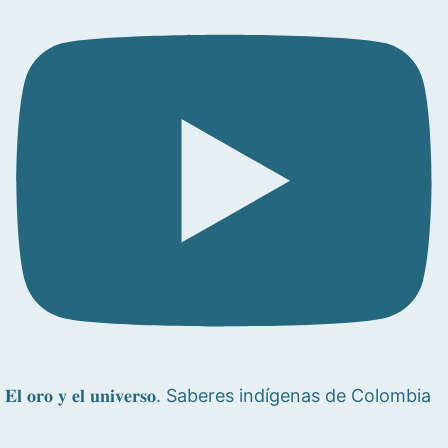
𝐄𝐥 𝐨𝐫𝐨 𝐲 𝐞𝐥 𝐮𝐧𝐢𝐯𝐞𝐫𝐬𝐨. Saberes indígenas de Colombia