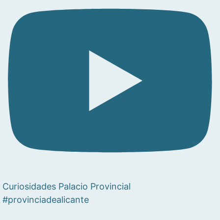
Curiosidades Palacio Provincial
#provinciadealicante