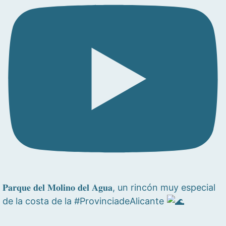
𝐏𝐚𝐫𝐪𝐮𝐞 𝐝𝐞𝐥 𝐌𝐨𝐥𝐢𝐧𝐨 𝐝𝐞𝐥 𝐀𝐠𝐮𝐚, un rincón muy especial
de la costa de la #ProvinciadeAlicante