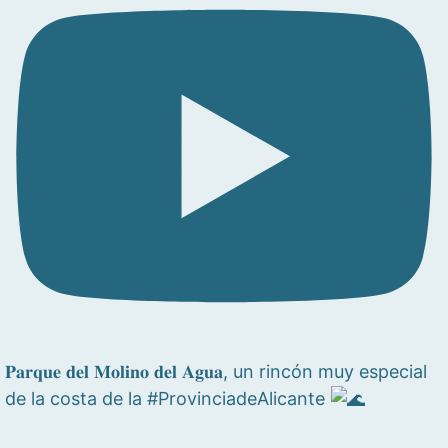
𝐏𝐚𝐫𝐪𝐮𝐞 𝐝𝐞𝐥 𝐌𝐨𝐥𝐢𝐧𝐨 𝐝𝐞𝐥 𝐀𝐠𝐮𝐚, un rincón muy especial
de la costa de la #ProvinciadeAlicante