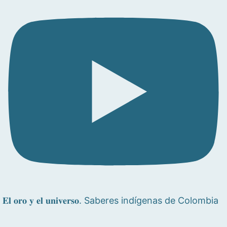
𝐄𝐥 𝐨𝐫𝐨 𝐲 𝐞𝐥 𝐮𝐧𝐢𝐯𝐞𝐫𝐬𝐨. Saberes indígenas de Colombia