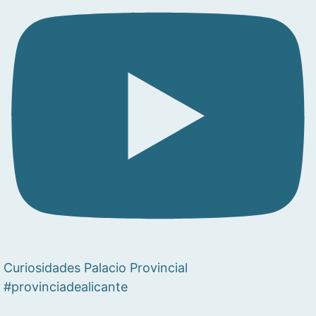
Curiosidades Palacio Provincial
#provinciadealicante