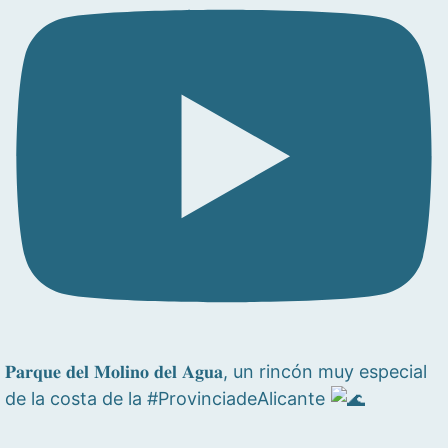
𝐏𝐚𝐫𝐪𝐮𝐞 𝐝𝐞𝐥 𝐌𝐨𝐥𝐢𝐧𝐨 𝐝𝐞𝐥 𝐀𝐠𝐮𝐚, un rincón muy especial
de la costa de la #ProvinciadeAlicante