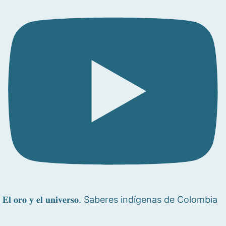
𝐄𝐥 𝐨𝐫𝐨 𝐲 𝐞𝐥 𝐮𝐧𝐢𝐯𝐞𝐫𝐬𝐨. Saberes indígenas de Colombia