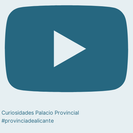
Curiosidades Palacio Provincial
#provinciadealicante