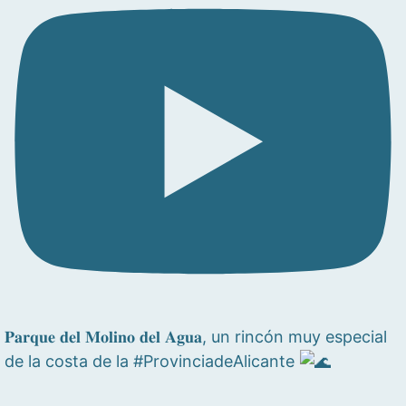
𝐏𝐚𝐫𝐪𝐮𝐞 𝐝𝐞𝐥 𝐌𝐨𝐥𝐢𝐧𝐨 𝐝𝐞𝐥 𝐀𝐠𝐮𝐚, un rincón muy especial
de la costa de la #ProvinciadeAlicante