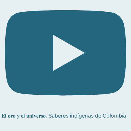
𝐄𝐥 𝐨𝐫𝐨 𝐲 𝐞𝐥 𝐮𝐧𝐢𝐯𝐞𝐫𝐬𝐨. Saberes indígenas de Colombia