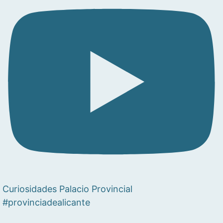
Curiosidades Palacio Provincial
#provinciadealicante