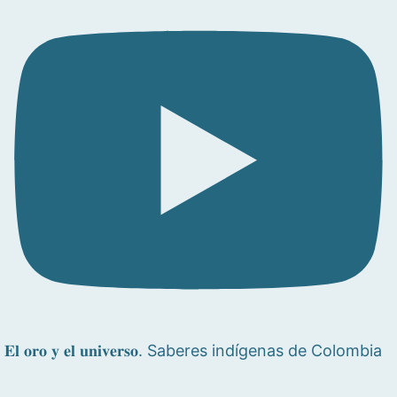
𝐄𝐥 𝐨𝐫𝐨 𝐲 𝐞𝐥 𝐮𝐧𝐢𝐯𝐞𝐫𝐬𝐨. Saberes indígenas de Colombia