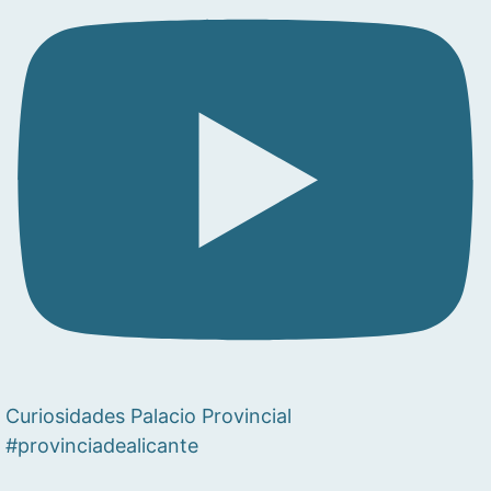
Curiosidades Palacio Provincial
#provinciadealicante