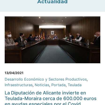
Actualidad
13/04/2021
Desarrollo Económico y Sectores Productivos
,
Infraestructuras
,
Noticias
,
Portada
,
Teulada
La Diputación de Alicante invierte en
Teulada-Moraira cerca de 600.000 euros
en ayudas especiales por el Covid