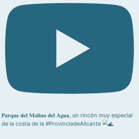
𝐏𝐚𝐫𝐪𝐮𝐞 𝐝𝐞𝐥 𝐌𝐨𝐥𝐢𝐧𝐨 𝐝𝐞𝐥 𝐀𝐠𝐮𝐚, un rincón muy especial
de la costa de la #ProvinciadeAlicante