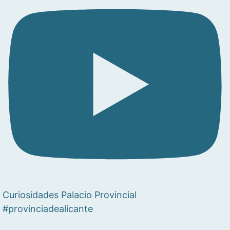
Curiosidades Palacio Provincial
#provinciadealicante