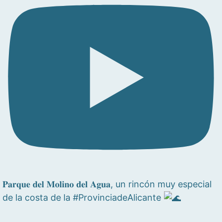
𝐏𝐚𝐫𝐪𝐮𝐞 𝐝𝐞𝐥 𝐌𝐨𝐥𝐢𝐧𝐨 𝐝𝐞𝐥 𝐀𝐠𝐮𝐚, un rincón muy especial
de la costa de la #ProvinciadeAlicante