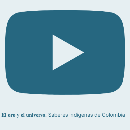
𝐄𝐥 𝐨𝐫𝐨 𝐲 𝐞𝐥 𝐮𝐧𝐢𝐯𝐞𝐫𝐬𝐨. Saberes indígenas de Colombia