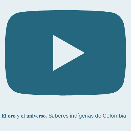
𝐄𝐥 𝐨𝐫𝐨 𝐲 𝐞𝐥 𝐮𝐧𝐢𝐯𝐞𝐫𝐬𝐨. Saberes indígenas de Colombia