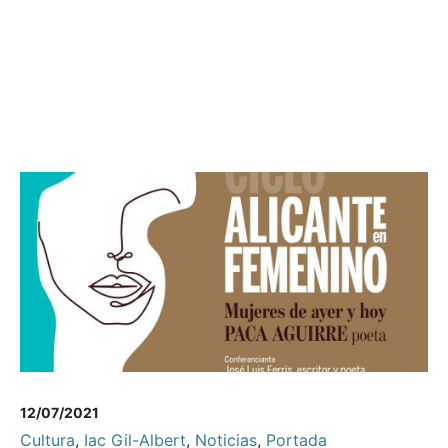
12/07/2021
Cultura
,
Iac Gil-Albert
,
Noticias
,
Portada