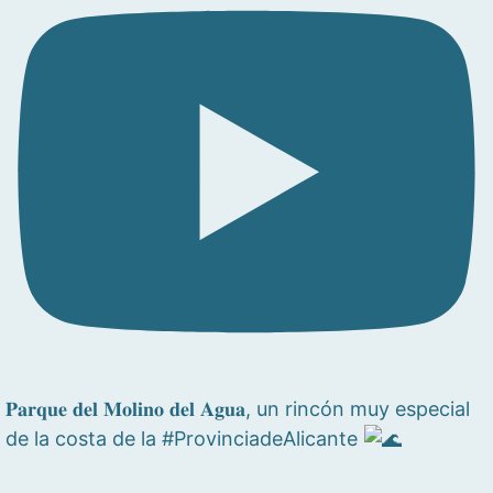
𝐏𝐚𝐫𝐪𝐮𝐞 𝐝𝐞𝐥 𝐌𝐨𝐥𝐢𝐧𝐨 𝐝𝐞𝐥 𝐀𝐠𝐮𝐚, un rincón muy especial
de la costa de la #ProvinciadeAlicante