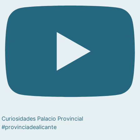
Curiosidades Palacio Provincial
#provinciadealicante