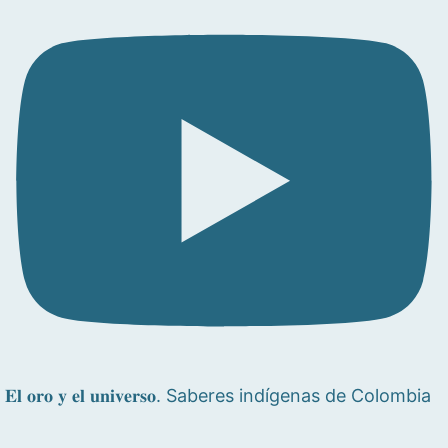
𝐄𝐥 𝐨𝐫𝐨 𝐲 𝐞𝐥 𝐮𝐧𝐢𝐯𝐞𝐫𝐬𝐨. Saberes indígenas de Colombia