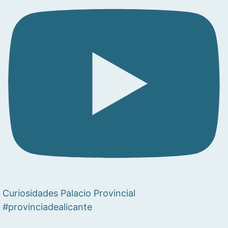
Curiosidades Palacio Provincial
#provinciadealicante