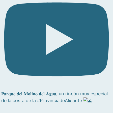
𝐏𝐚𝐫𝐪𝐮𝐞 𝐝𝐞𝐥 𝐌𝐨𝐥𝐢𝐧𝐨 𝐝𝐞𝐥 𝐀𝐠𝐮𝐚, un rincón muy especial
de la costa de la #ProvinciadeAlicante