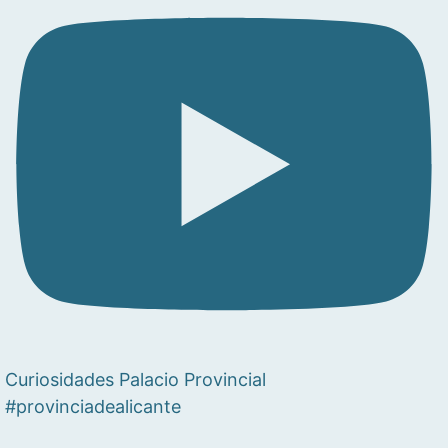
Curiosidades Palacio Provincial
#provinciadealicante