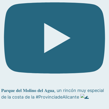
𝐏𝐚𝐫𝐪𝐮𝐞 𝐝𝐞𝐥 𝐌𝐨𝐥𝐢𝐧𝐨 𝐝𝐞𝐥 𝐀𝐠𝐮𝐚, un rincón muy especial
de la costa de la #ProvinciadeAlicante