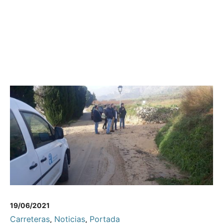
19/06/2021
Carreteras
,
Noticias
,
Portada