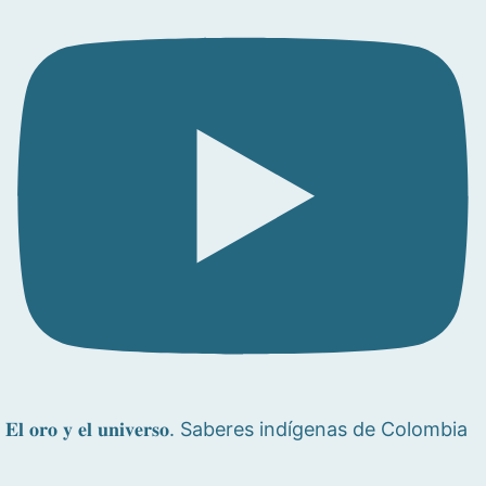
𝐄𝐥 𝐨𝐫𝐨 𝐲 𝐞𝐥 𝐮𝐧𝐢𝐯𝐞𝐫𝐬𝐨. Saberes indígenas de Colombia