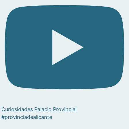
Curiosidades Palacio Provincial
#provinciadealicante