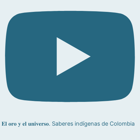
𝐄𝐥 𝐨𝐫𝐨 𝐲 𝐞𝐥 𝐮𝐧𝐢𝐯𝐞𝐫𝐬𝐨. Saberes indígenas de Colombia