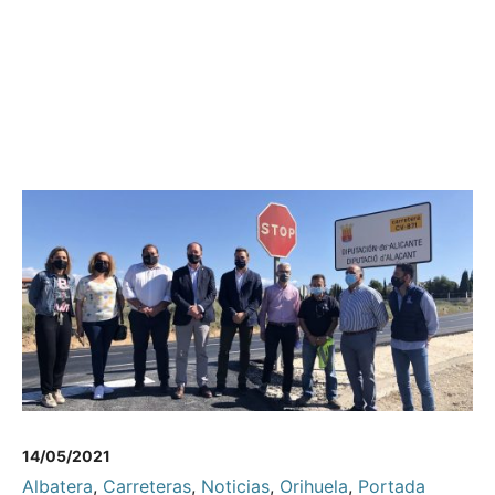
14/05/2021
Albatera
,
Carreteras
,
Noticias
,
Orihuela
,
Portada