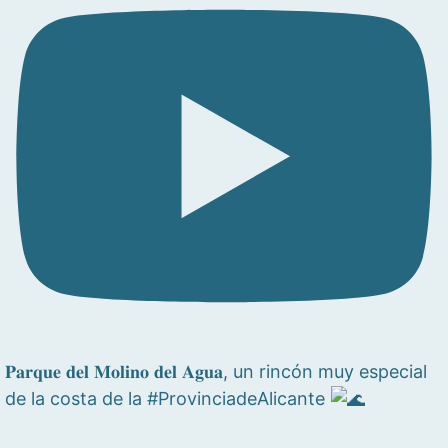
𝐏𝐚𝐫𝐪𝐮𝐞 𝐝𝐞𝐥 𝐌𝐨𝐥𝐢𝐧𝐨 𝐝𝐞𝐥 𝐀𝐠𝐮𝐚, un rincón muy especial
de la costa de la #ProvinciadeAlicante