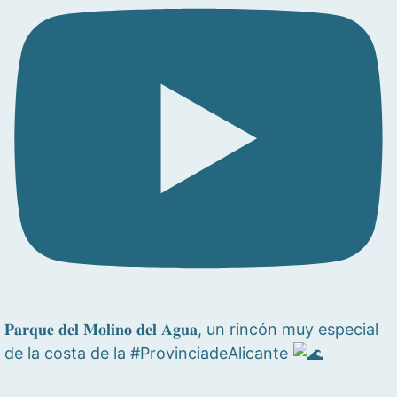
𝐏𝐚𝐫𝐪𝐮𝐞 𝐝𝐞𝐥 𝐌𝐨𝐥𝐢𝐧𝐨 𝐝𝐞𝐥 𝐀𝐠𝐮𝐚, un rincón muy especial
de la costa de la #ProvinciadeAlicante