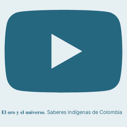
𝐄𝐥 𝐨𝐫𝐨 𝐲 𝐞𝐥 𝐮𝐧𝐢𝐯𝐞𝐫𝐬𝐨. Saberes indígenas de Colombia