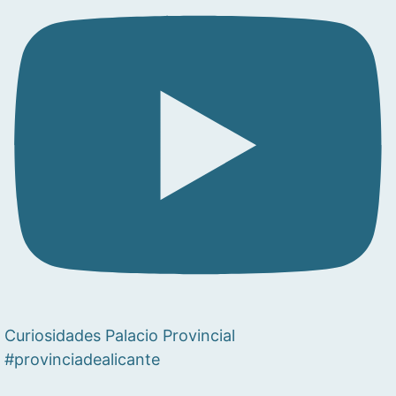
Curiosidades Palacio Provincial
#provinciadealicante