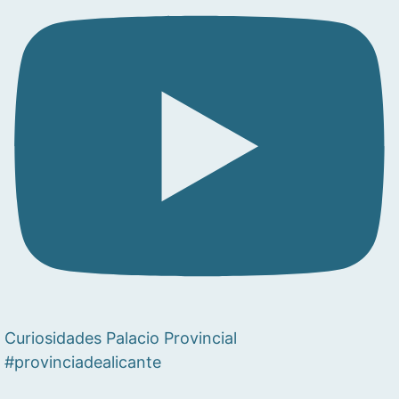
Curiosidades Palacio Provincial
#provinciadealicante