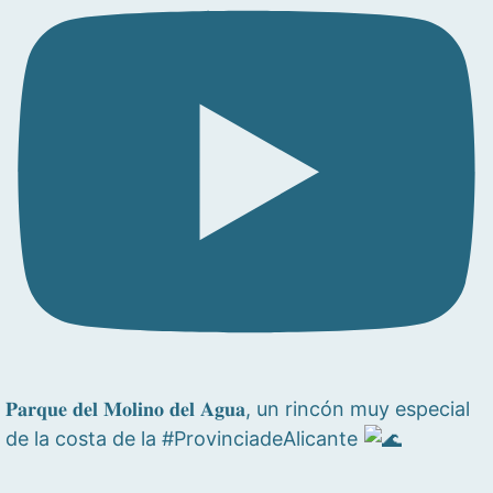
𝐏𝐚𝐫𝐪𝐮𝐞 𝐝𝐞𝐥 𝐌𝐨𝐥𝐢𝐧𝐨 𝐝𝐞𝐥 𝐀𝐠𝐮𝐚, un rincón muy especial
de la costa de la #ProvinciadeAlicante