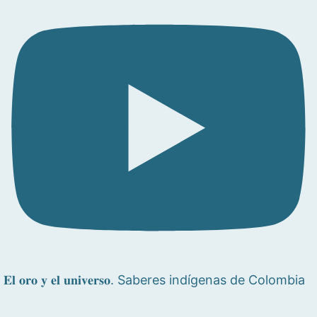
𝐄𝐥 𝐨𝐫𝐨 𝐲 𝐞𝐥 𝐮𝐧𝐢𝐯𝐞𝐫𝐬𝐨. Saberes indígenas de Colombia