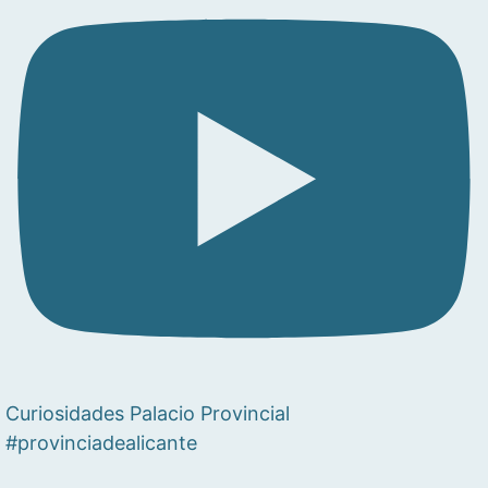
Curiosidades Palacio Provincial
#provinciadealicante