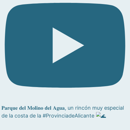
𝐏𝐚𝐫𝐪𝐮𝐞 𝐝𝐞𝐥 𝐌𝐨𝐥𝐢𝐧𝐨 𝐝𝐞𝐥 𝐀𝐠𝐮𝐚, un rincón muy especial
de la costa de la #ProvinciadeAlicante