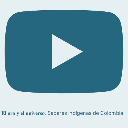
𝐄𝐥 𝐨𝐫𝐨 𝐲 𝐞𝐥 𝐮𝐧𝐢𝐯𝐞𝐫𝐬𝐨. Saberes indígenas de Colombia