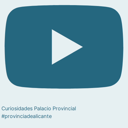
Curiosidades Palacio Provincial
#provinciadealicante