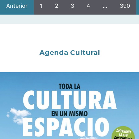
Anterior
1
2
3
4
…
390
Agenda Cultural