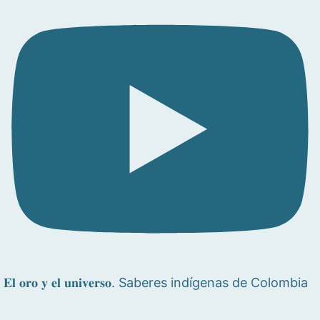
𝐄𝐥 𝐨𝐫𝐨 𝐲 𝐞𝐥 𝐮𝐧𝐢𝐯𝐞𝐫𝐬𝐨. Saberes indígenas de Colombia