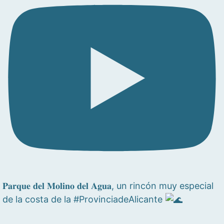
𝐏𝐚𝐫𝐪𝐮𝐞 𝐝𝐞𝐥 𝐌𝐨𝐥𝐢𝐧𝐨 𝐝𝐞𝐥 𝐀𝐠𝐮𝐚, un rincón muy especial
de la costa de la #ProvinciadeAlicante