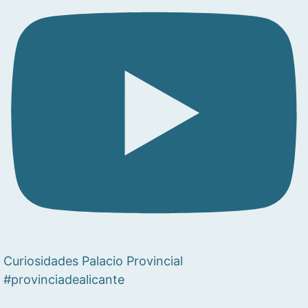
Curiosidades Palacio Provincial
#provinciadealicante