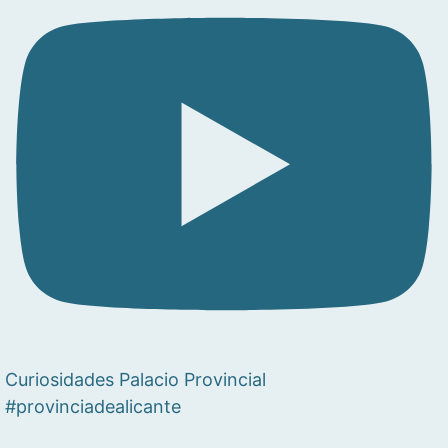
Curiosidades Palacio Provincial
#provinciadealicante