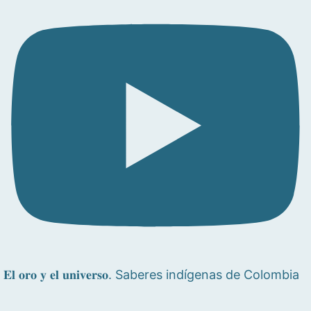
𝐄𝐥 𝐨𝐫𝐨 𝐲 𝐞𝐥 𝐮𝐧𝐢𝐯𝐞𝐫𝐬𝐨. Saberes indígenas de Colombia