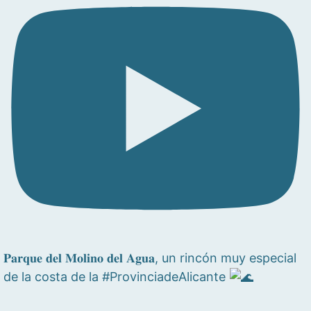
𝐏𝐚𝐫𝐪𝐮𝐞 𝐝𝐞𝐥 𝐌𝐨𝐥𝐢𝐧𝐨 𝐝𝐞𝐥 𝐀𝐠𝐮𝐚, un rincón muy especial
de la costa de la #ProvinciadeAlicante