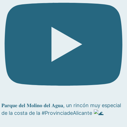
𝐏𝐚𝐫𝐪𝐮𝐞 𝐝𝐞𝐥 𝐌𝐨𝐥𝐢𝐧𝐨 𝐝𝐞𝐥 𝐀𝐠𝐮𝐚, un rincón muy especial
de la costa de la #ProvinciadeAlicante