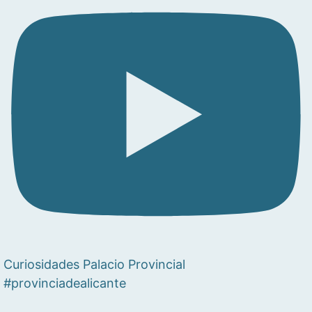
Curiosidades Palacio Provincial
#provinciadealicante