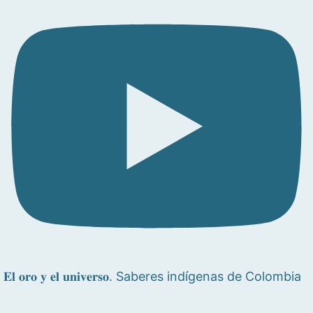
𝐄𝐥 𝐨𝐫𝐨 𝐲 𝐞𝐥 𝐮𝐧𝐢𝐯𝐞𝐫𝐬𝐨. Saberes indígenas de Colombia