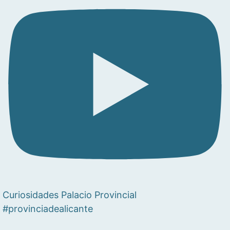
Curiosidades Palacio Provincial
#provinciadealicante