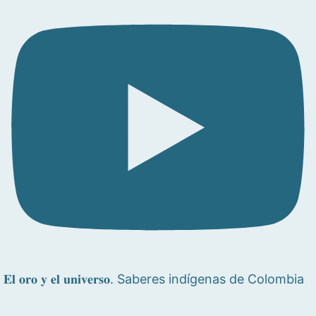
𝐄𝐥 𝐨𝐫𝐨 𝐲 𝐞𝐥 𝐮𝐧𝐢𝐯𝐞𝐫𝐬𝐨. Saberes indígenas de Colombia