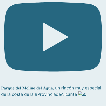
𝐏𝐚𝐫𝐪𝐮𝐞 𝐝𝐞𝐥 𝐌𝐨𝐥𝐢𝐧𝐨 𝐝𝐞𝐥 𝐀𝐠𝐮𝐚, un rincón muy especial
de la costa de la #ProvinciadeAlicante