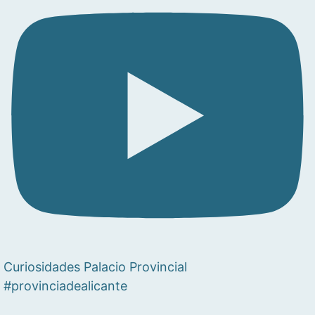
Curiosidades Palacio Provincial
#provinciadealicante