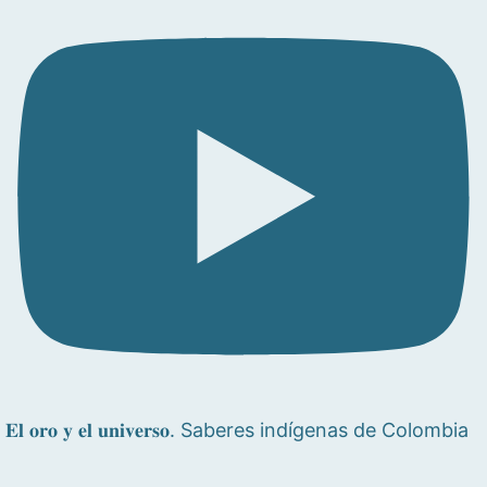
𝐄𝐥 𝐨𝐫𝐨 𝐲 𝐞𝐥 𝐮𝐧𝐢𝐯𝐞𝐫𝐬𝐨. Saberes indígenas de Colombia