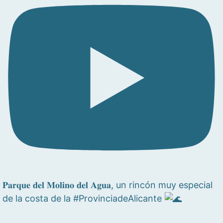
𝐏𝐚𝐫𝐪𝐮𝐞 𝐝𝐞𝐥 𝐌𝐨𝐥𝐢𝐧𝐨 𝐝𝐞𝐥 𝐀𝐠𝐮𝐚, un rincón muy especial
de la costa de la #ProvinciadeAlicante