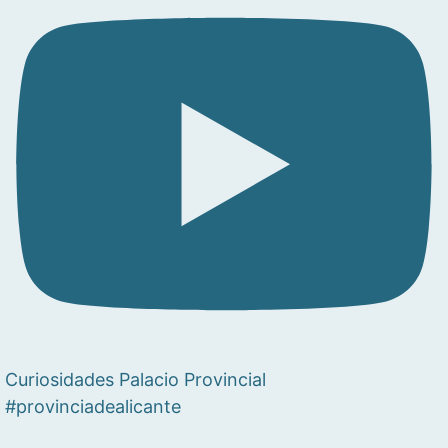
Curiosidades Palacio Provincial
#provinciadealicante