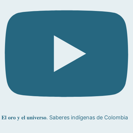
𝐄𝐥 𝐨𝐫𝐨 𝐲 𝐞𝐥 𝐮𝐧𝐢𝐯𝐞𝐫𝐬𝐨. Saberes indígenas de Colombia