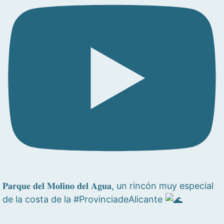
𝐏𝐚𝐫𝐪𝐮𝐞 𝐝𝐞𝐥 𝐌𝐨𝐥𝐢𝐧𝐨 𝐝𝐞𝐥 𝐀𝐠𝐮𝐚, un rincón muy especial
de la costa de la #ProvinciadeAlicante