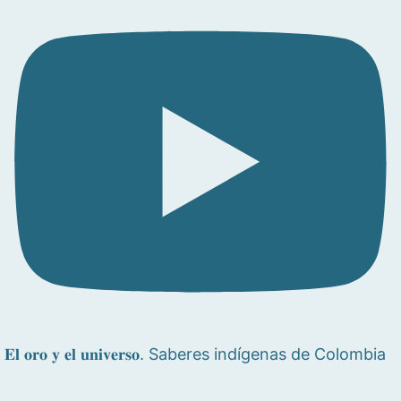
𝐄𝐥 𝐨𝐫𝐨 𝐲 𝐞𝐥 𝐮𝐧𝐢𝐯𝐞𝐫𝐬𝐨. Saberes indígenas de Colombia