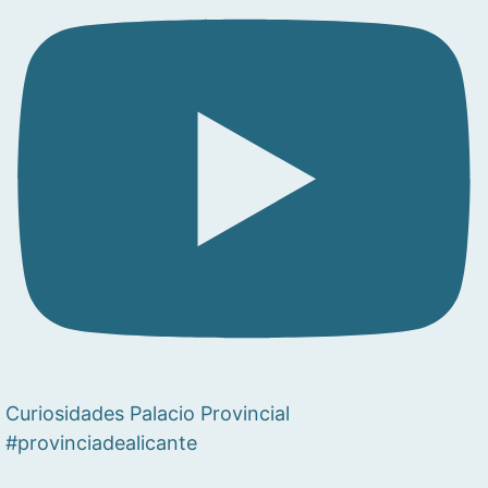
Curiosidades Palacio Provincial
#provinciadealicante