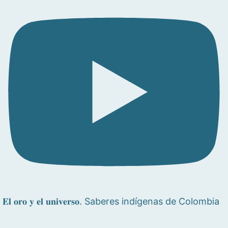
𝐄𝐥 𝐨𝐫𝐨 𝐲 𝐞𝐥 𝐮𝐧𝐢𝐯𝐞𝐫𝐬𝐨. Saberes indígenas de Colombia