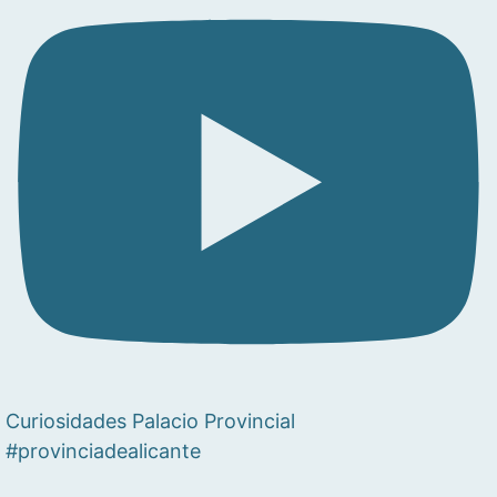
Curiosidades Palacio Provincial
#provinciadealicante