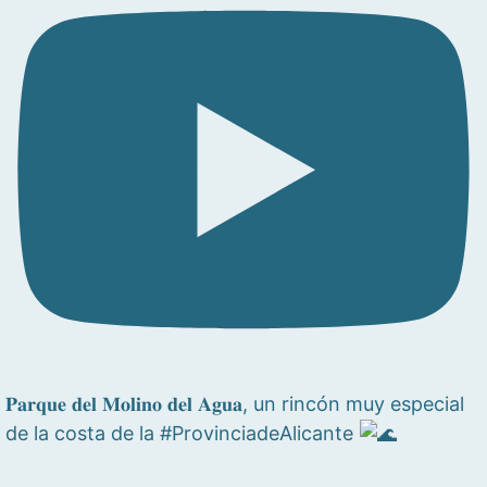
𝐏𝐚𝐫𝐪𝐮𝐞 𝐝𝐞𝐥 𝐌𝐨𝐥𝐢𝐧𝐨 𝐝𝐞𝐥 𝐀𝐠𝐮𝐚, un rincón muy especial
de la costa de la #ProvinciadeAlicante