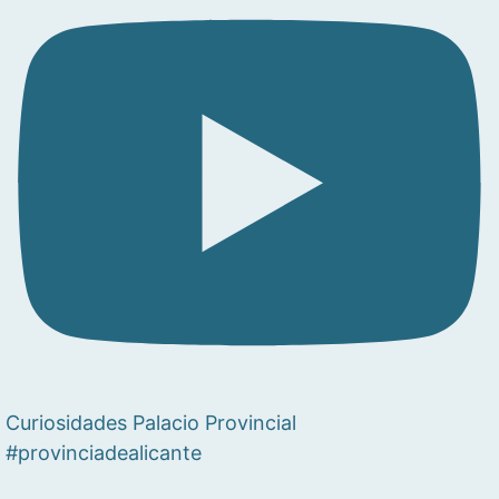
Curiosidades Palacio Provincial
#provinciadealicante