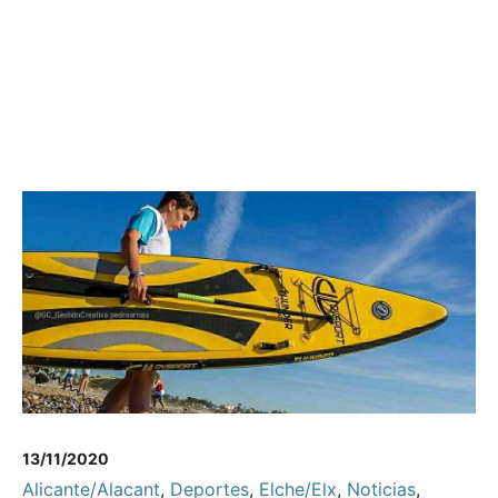
13/11/2020
Alicante/Alacant
,
Deportes
,
Elche/Elx
,
Noticias
,