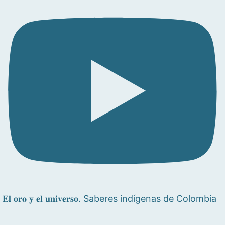
𝐄𝐥 𝐨𝐫𝐨 𝐲 𝐞𝐥 𝐮𝐧𝐢𝐯𝐞𝐫𝐬𝐨. Saberes indígenas de Colombia