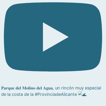
𝐏𝐚𝐫𝐪𝐮𝐞 𝐝𝐞𝐥 𝐌𝐨𝐥𝐢𝐧𝐨 𝐝𝐞𝐥 𝐀𝐠𝐮𝐚, un rincón muy especial
de la costa de la #ProvinciadeAlicante