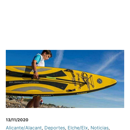
13/11/2020
Alicante/Alacant
,
Deportes
,
Elche/Elx
,
Noticias
,