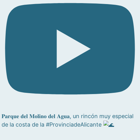
𝐏𝐚𝐫𝐪𝐮𝐞 𝐝𝐞𝐥 𝐌𝐨𝐥𝐢𝐧𝐨 𝐝𝐞𝐥 𝐀𝐠𝐮𝐚, un rincón muy especial
de la costa de la #ProvinciadeAlicante