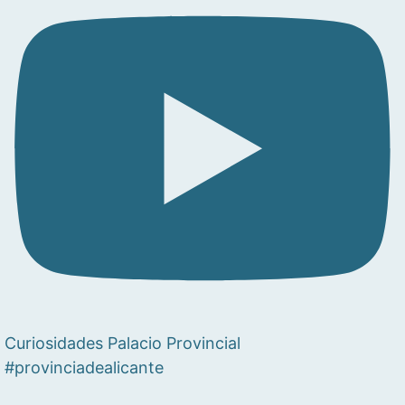
Curiosidades Palacio Provincial
#provinciadealicante