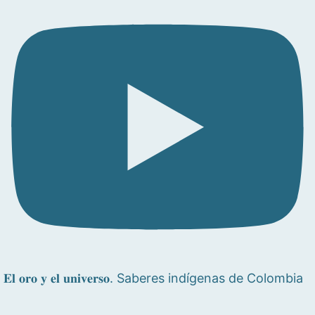
𝐄𝐥 𝐨𝐫𝐨 𝐲 𝐞𝐥 𝐮𝐧𝐢𝐯𝐞𝐫𝐬𝐨. Saberes indígenas de Colombia