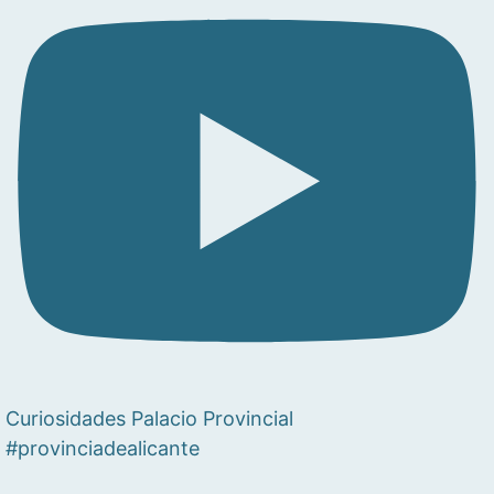
Curiosidades Palacio Provincial
#provinciadealicante