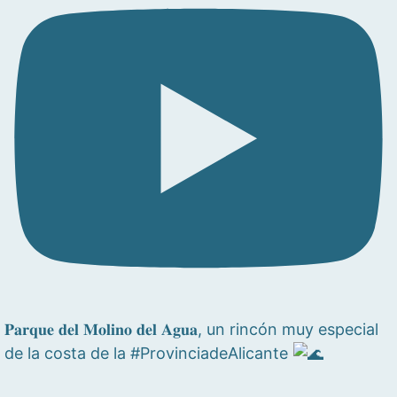
𝐏𝐚𝐫𝐪𝐮𝐞 𝐝𝐞𝐥 𝐌𝐨𝐥𝐢𝐧𝐨 𝐝𝐞𝐥 𝐀𝐠𝐮𝐚, un rincón muy especial
de la costa de la #ProvinciadeAlicante