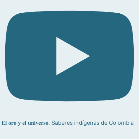
𝐄𝐥 𝐨𝐫𝐨 𝐲 𝐞𝐥 𝐮𝐧𝐢𝐯𝐞𝐫𝐬𝐨. Saberes indígenas de Colombia