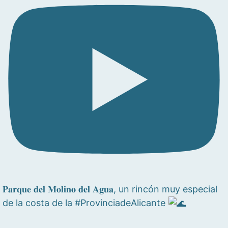
𝐏𝐚𝐫𝐪𝐮𝐞 𝐝𝐞𝐥 𝐌𝐨𝐥𝐢𝐧𝐨 𝐝𝐞𝐥 𝐀𝐠𝐮𝐚, un rincón muy especial
de la costa de la #ProvinciadeAlicante