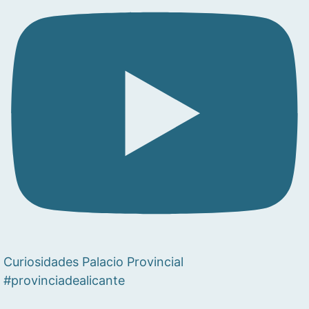
Curiosidades Palacio Provincial
#provinciadealicante