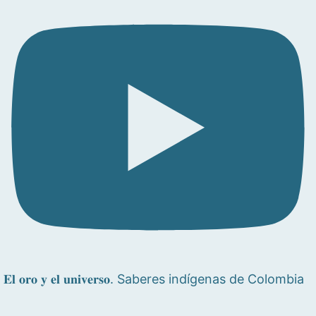
𝐄𝐥 𝐨𝐫𝐨 𝐲 𝐞𝐥 𝐮𝐧𝐢𝐯𝐞𝐫𝐬𝐨. Saberes indígenas de Colombia