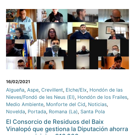
16/02/2021
Algueña
,
Aspe
,
Crevillent
,
Elche/Elx
,
Hondón de las
Nieves/Fondó de les Neus (El)
,
Hondón de los Frailes
,
Medio Ambiente
,
Monforte del Cid
,
Noticias
,
Novelda
,
Portada
,
Romana (La)
,
Santa Pola
El Consorcio de Residuos del Baix
Vinalopó que gestiona la Diputación ahorra