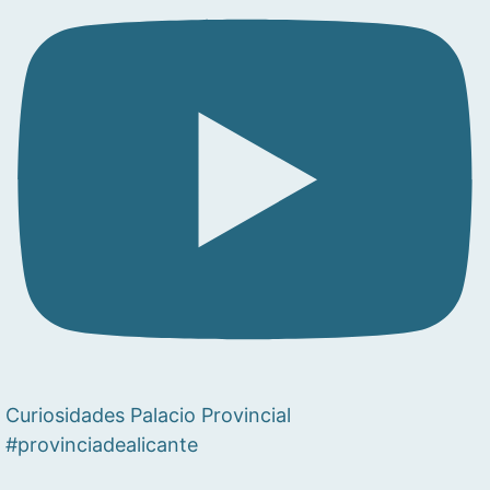
Curiosidades Palacio Provincial
#provinciadealicante