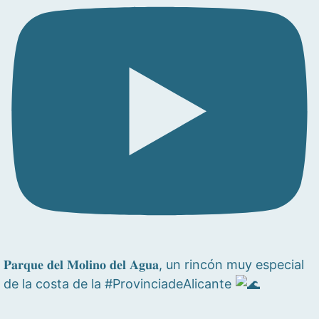
𝐏𝐚𝐫𝐪𝐮𝐞 𝐝𝐞𝐥 𝐌𝐨𝐥𝐢𝐧𝐨 𝐝𝐞𝐥 𝐀𝐠𝐮𝐚, un rincón muy especial
de la costa de la #ProvinciadeAlicante