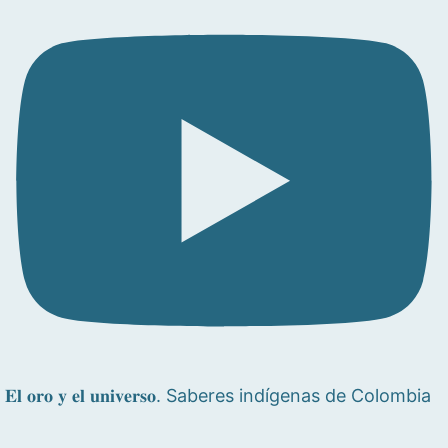
𝐄𝐥 𝐨𝐫𝐨 𝐲 𝐞𝐥 𝐮𝐧𝐢𝐯𝐞𝐫𝐬𝐨. Saberes indígenas de Colombia