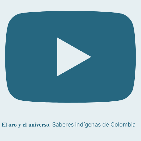
𝐄𝐥 𝐨𝐫𝐨 𝐲 𝐞𝐥 𝐮𝐧𝐢𝐯𝐞𝐫𝐬𝐨. Saberes indígenas de Colombia