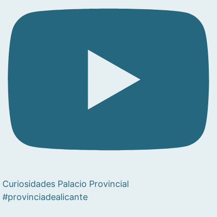
Curiosidades Palacio Provincial
#provinciadealicante