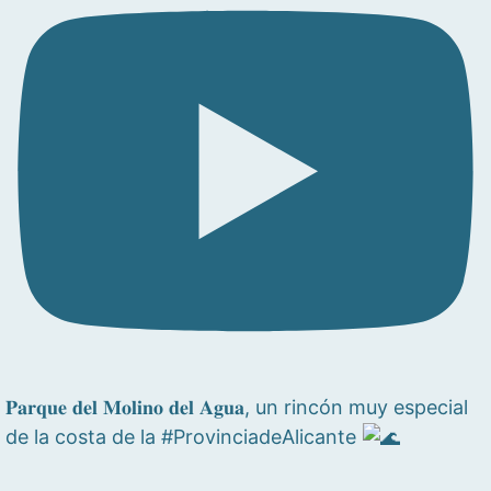
𝐏𝐚𝐫𝐪𝐮𝐞 𝐝𝐞𝐥 𝐌𝐨𝐥𝐢𝐧𝐨 𝐝𝐞𝐥 𝐀𝐠𝐮𝐚, un rincón muy especial
de la costa de la #ProvinciadeAlicante