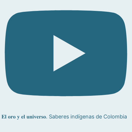
𝐄𝐥 𝐨𝐫𝐨 𝐲 𝐞𝐥 𝐮𝐧𝐢𝐯𝐞𝐫𝐬𝐨. Saberes indígenas de Colombia