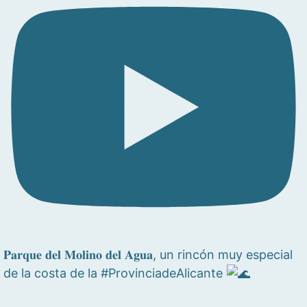
𝐏𝐚𝐫𝐪𝐮𝐞 𝐝𝐞𝐥 𝐌𝐨𝐥𝐢𝐧𝐨 𝐝𝐞𝐥 𝐀𝐠𝐮𝐚, un rincón muy especial
de la costa de la #ProvinciadeAlicante