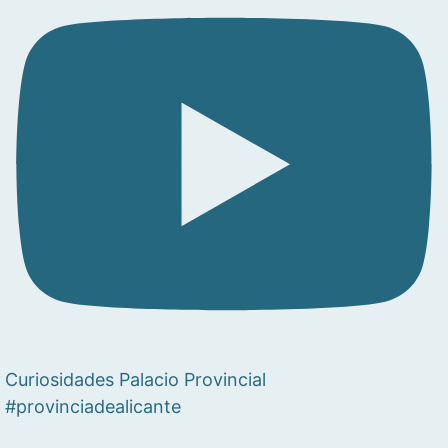
Curiosidades Palacio Provincial
#provinciadealicante