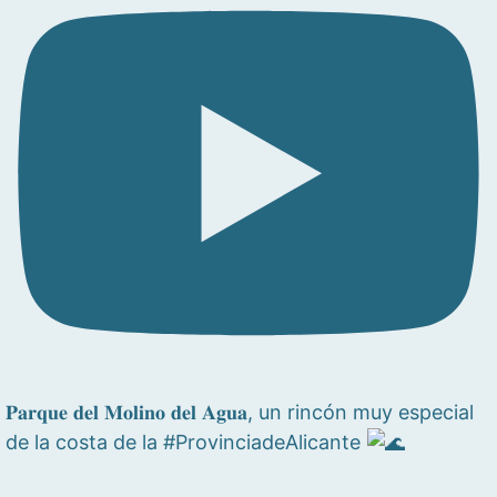
𝐏𝐚𝐫𝐪𝐮𝐞 𝐝𝐞𝐥 𝐌𝐨𝐥𝐢𝐧𝐨 𝐝𝐞𝐥 𝐀𝐠𝐮𝐚, un rincón muy especial
de la costa de la #ProvinciadeAlicante