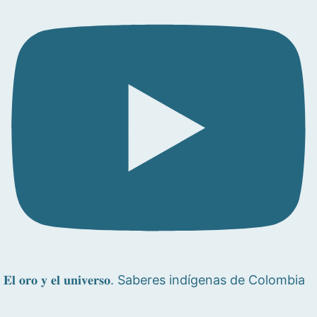
𝐄𝐥 𝐨𝐫𝐨 𝐲 𝐞𝐥 𝐮𝐧𝐢𝐯𝐞𝐫𝐬𝐨. Saberes indígenas de Colombia