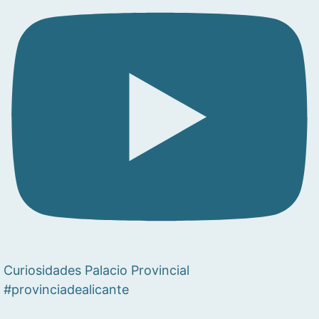
Curiosidades Palacio Provincial
#provinciadealicante