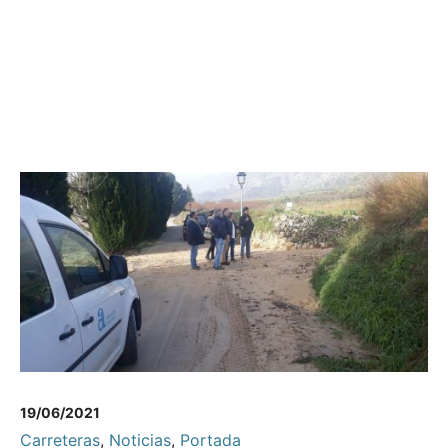
19/06/2021
Carreteras
,
Noticias
,
Portada