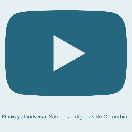
𝐄𝐥 𝐨𝐫𝐨 𝐲 𝐞𝐥 𝐮𝐧𝐢𝐯𝐞𝐫𝐬𝐨. Saberes indígenas de Colombia