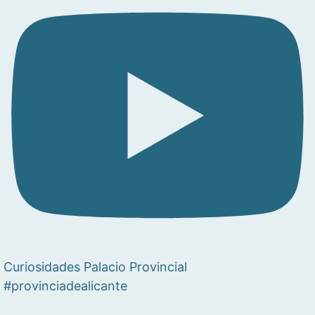
Curiosidades Palacio Provincial
#provinciadealicante