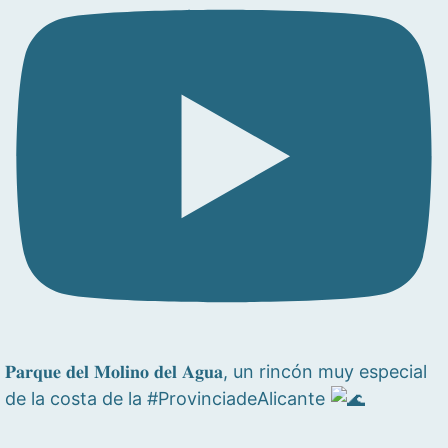
𝐏𝐚𝐫𝐪𝐮𝐞 𝐝𝐞𝐥 𝐌𝐨𝐥𝐢𝐧𝐨 𝐝𝐞𝐥 𝐀𝐠𝐮𝐚, un rincón muy especial
de la costa de la #ProvinciadeAlicante