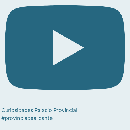
Curiosidades Palacio Provincial
#provinciadealicante