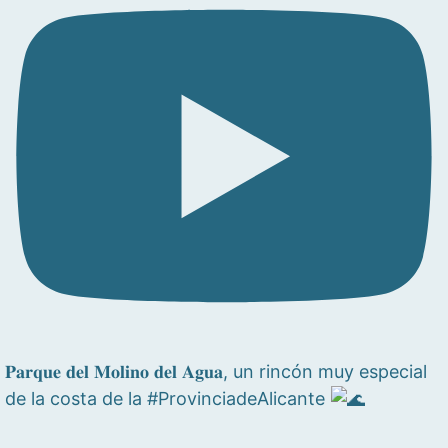
𝐏𝐚𝐫𝐪𝐮𝐞 𝐝𝐞𝐥 𝐌𝐨𝐥𝐢𝐧𝐨 𝐝𝐞𝐥 𝐀𝐠𝐮𝐚, un rincón muy especial
de la costa de la #ProvinciadeAlicante