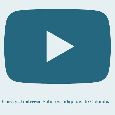
𝐄𝐥 𝐨𝐫𝐨 𝐲 𝐞𝐥 𝐮𝐧𝐢𝐯𝐞𝐫𝐬𝐨. Saberes indígenas de Colombia