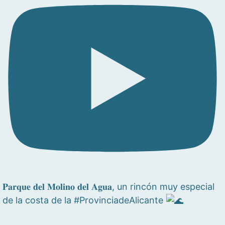
𝐏𝐚𝐫𝐪𝐮𝐞 𝐝𝐞𝐥 𝐌𝐨𝐥𝐢𝐧𝐨 𝐝𝐞𝐥 𝐀𝐠𝐮𝐚, un rincón muy especial
de la costa de la #ProvinciadeAlicante