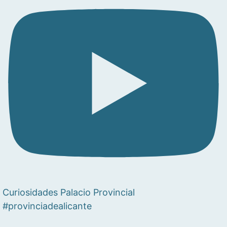
Curiosidades Palacio Provincial
#provinciadealicante