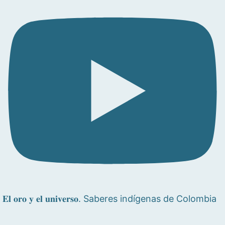
𝐄𝐥 𝐨𝐫𝐨 𝐲 𝐞𝐥 𝐮𝐧𝐢𝐯𝐞𝐫𝐬𝐨. Saberes indígenas de Colombia