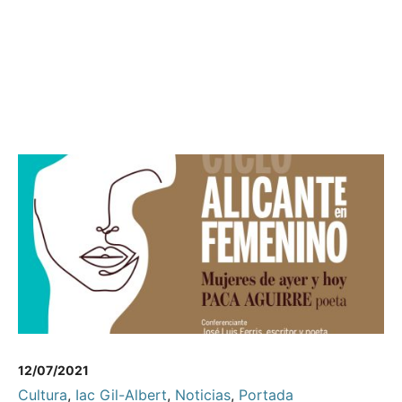
12/07/2021
Cultura
,
Iac Gil-Albert
,
Noticias
,
Portada