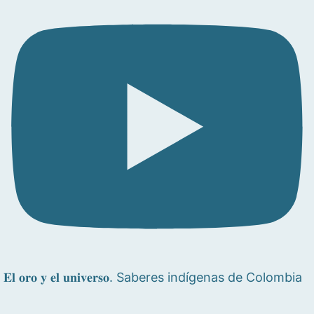
𝐄𝐥 𝐨𝐫𝐨 𝐲 𝐞𝐥 𝐮𝐧𝐢𝐯𝐞𝐫𝐬𝐨. Saberes indígenas de Colombia