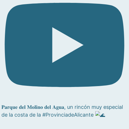
𝐏𝐚𝐫𝐪𝐮𝐞 𝐝𝐞𝐥 𝐌𝐨𝐥𝐢𝐧𝐨 𝐝𝐞𝐥 𝐀𝐠𝐮𝐚, un rincón muy especial
de la costa de la #ProvinciadeAlicante