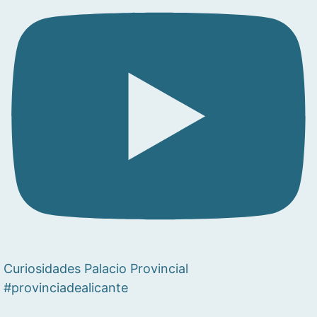
Curiosidades Palacio Provincial
#provinciadealicante