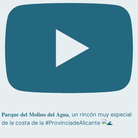
𝐏𝐚𝐫𝐪𝐮𝐞 𝐝𝐞𝐥 𝐌𝐨𝐥𝐢𝐧𝐨 𝐝𝐞𝐥 𝐀𝐠𝐮𝐚, un rincón muy especial
de la costa de la #ProvinciadeAlicante