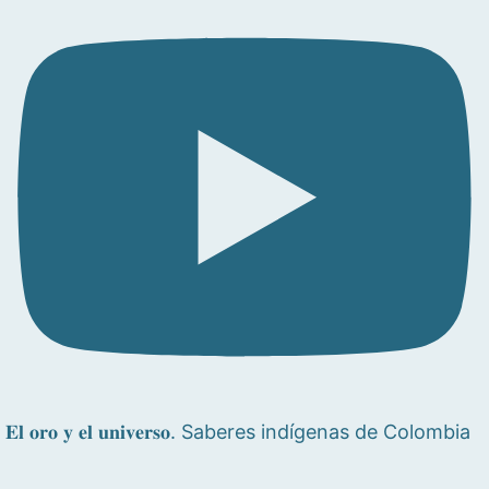
𝐄𝐥 𝐨𝐫𝐨 𝐲 𝐞𝐥 𝐮𝐧𝐢𝐯𝐞𝐫𝐬𝐨. Saberes indígenas de Colombia