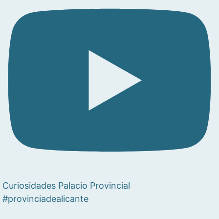
Curiosidades Palacio Provincial
#provinciadealicante