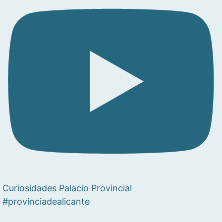
Curiosidades Palacio Provincial
#provinciadealicante