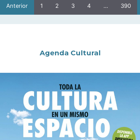
Anterior
1
2
3
4
…
390
Agenda Cultural