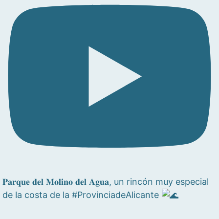
𝐏𝐚𝐫𝐪𝐮𝐞 𝐝𝐞𝐥 𝐌𝐨𝐥𝐢𝐧𝐨 𝐝𝐞𝐥 𝐀𝐠𝐮𝐚, un rincón muy especial
de la costa de la #ProvinciadeAlicante