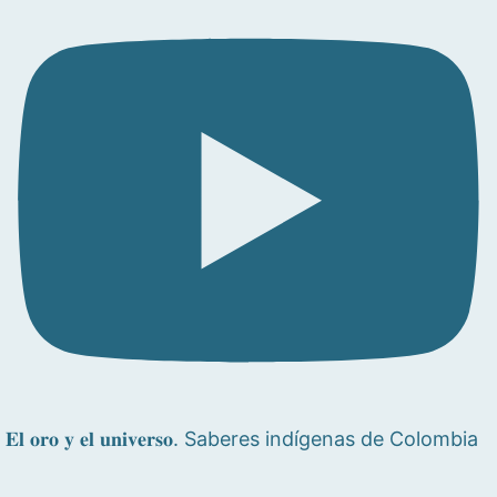
𝐄𝐥 𝐨𝐫𝐨 𝐲 𝐞𝐥 𝐮𝐧𝐢𝐯𝐞𝐫𝐬𝐨. Saberes indígenas de Colombia