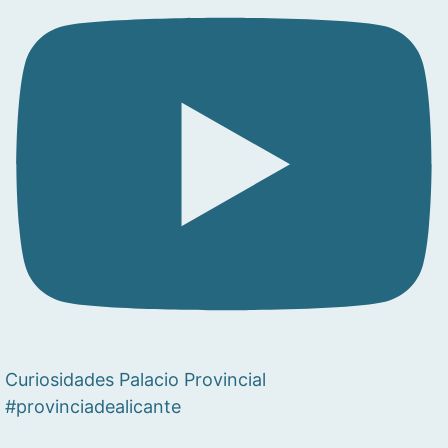
Curiosidades Palacio Provincial
#provinciadealicante