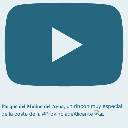
𝐏𝐚𝐫𝐪𝐮𝐞 𝐝𝐞𝐥 𝐌𝐨𝐥𝐢𝐧𝐨 𝐝𝐞𝐥 𝐀𝐠𝐮𝐚, un rincón muy especial
de la costa de la #ProvinciadeAlicante