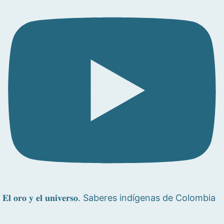
𝐄𝐥 𝐨𝐫𝐨 𝐲 𝐞𝐥 𝐮𝐧𝐢𝐯𝐞𝐫𝐬𝐨. Saberes indígenas de Colombia