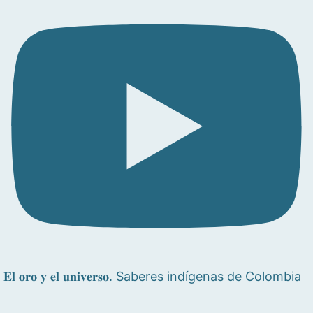
𝐄𝐥 𝐨𝐫𝐨 𝐲 𝐞𝐥 𝐮𝐧𝐢𝐯𝐞𝐫𝐬𝐨. Saberes indígenas de Colombia