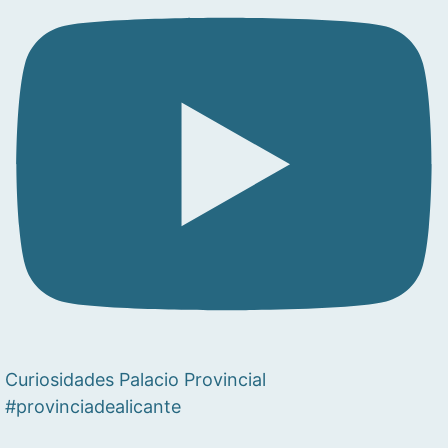
Curiosidades Palacio Provincial
#provinciadealicante