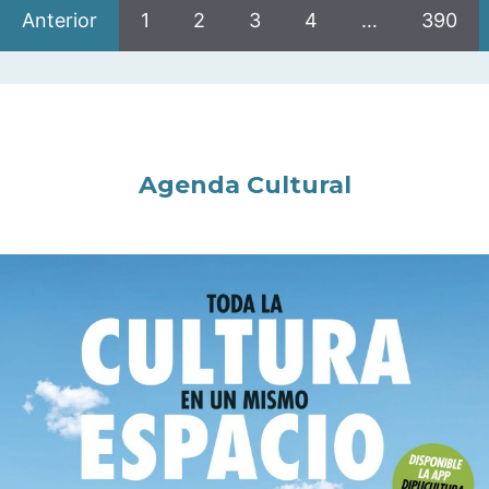
Anterior
1
2
3
4
…
390
Agenda Cultural