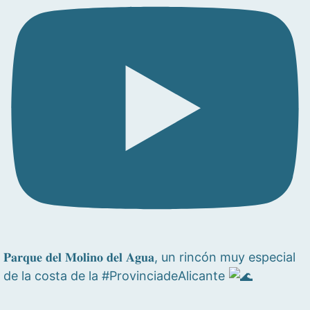
𝐏𝐚𝐫𝐪𝐮𝐞 𝐝𝐞𝐥 𝐌𝐨𝐥𝐢𝐧𝐨 𝐝𝐞𝐥 𝐀𝐠𝐮𝐚, un rincón muy especial
de la costa de la #ProvinciadeAlicante