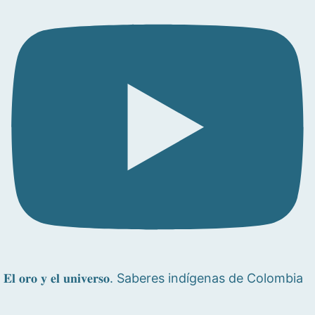
𝐄𝐥 𝐨𝐫𝐨 𝐲 𝐞𝐥 𝐮𝐧𝐢𝐯𝐞𝐫𝐬𝐨. Saberes indígenas de Colombia