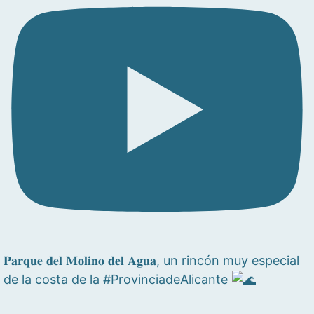
𝐏𝐚𝐫𝐪𝐮𝐞 𝐝𝐞𝐥 𝐌𝐨𝐥𝐢𝐧𝐨 𝐝𝐞𝐥 𝐀𝐠𝐮𝐚, un rincón muy especial
de la costa de la #ProvinciadeAlicante