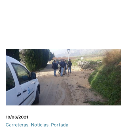
19/06/2021
Carreteras
,
Noticias
,
Portada