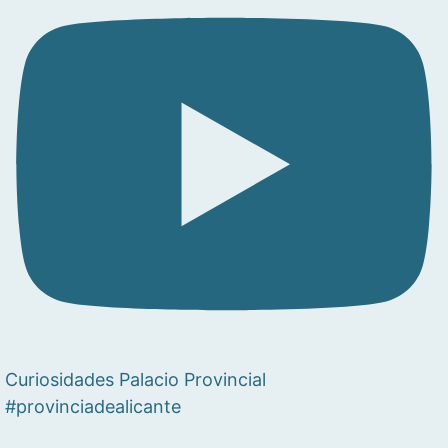
Curiosidades Palacio Provincial
#provinciadealicante