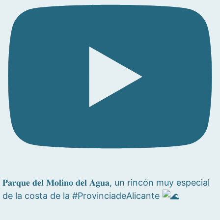
𝐏𝐚𝐫𝐪𝐮𝐞 𝐝𝐞𝐥 𝐌𝐨𝐥𝐢𝐧𝐨 𝐝𝐞𝐥 𝐀𝐠𝐮𝐚, un rincón muy especial
de la costa de la #ProvinciadeAlicante