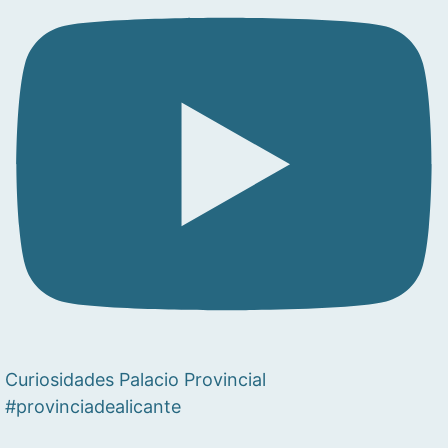
Curiosidades Palacio Provincial
#provinciadealicante