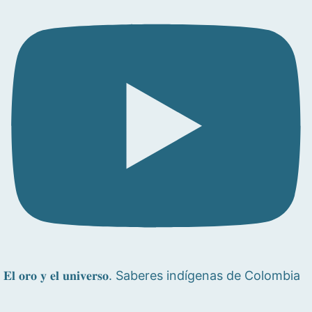
𝐄𝐥 𝐨𝐫𝐨 𝐲 𝐞𝐥 𝐮𝐧𝐢𝐯𝐞𝐫𝐬𝐨. Saberes indígenas de Colombia