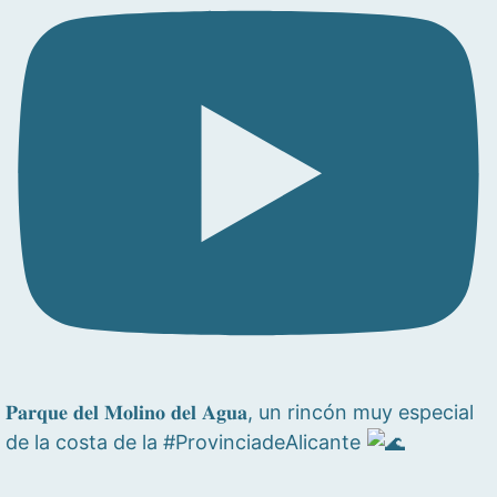
𝐏𝐚𝐫𝐪𝐮𝐞 𝐝𝐞𝐥 𝐌𝐨𝐥𝐢𝐧𝐨 𝐝𝐞𝐥 𝐀𝐠𝐮𝐚, un rincón muy especial
de la costa de la #ProvinciadeAlicante