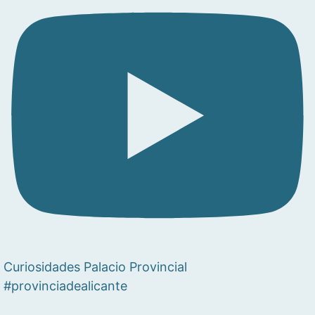
Curiosidades Palacio Provincial
#provinciadealicante