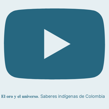
𝐄𝐥 𝐨𝐫𝐨 𝐲 𝐞𝐥 𝐮𝐧𝐢𝐯𝐞𝐫𝐬𝐨. Saberes indígenas de Colombia