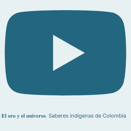
𝐄𝐥 𝐨𝐫𝐨 𝐲 𝐞𝐥 𝐮𝐧𝐢𝐯𝐞𝐫𝐬𝐨. Saberes indígenas de Colombia