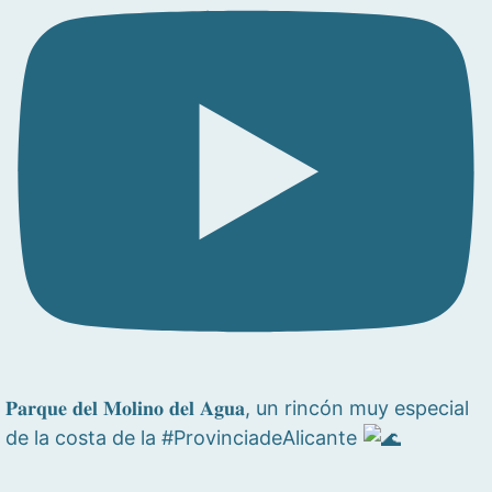
𝐏𝐚𝐫𝐪𝐮𝐞 𝐝𝐞𝐥 𝐌𝐨𝐥𝐢𝐧𝐨 𝐝𝐞𝐥 𝐀𝐠𝐮𝐚, un rincón muy especial
de la costa de la #ProvinciadeAlicante