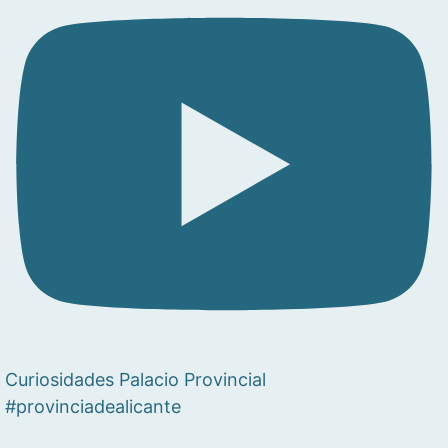
Curiosidades Palacio Provincial
#provinciadealicante