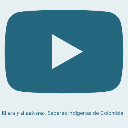
𝐄𝐥 𝐨𝐫𝐨 𝐲 𝐞𝐥 𝐮𝐧𝐢𝐯𝐞𝐫𝐬𝐨. Saberes indígenas de Colombia