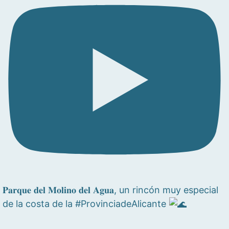
𝐏𝐚𝐫𝐪𝐮𝐞 𝐝𝐞𝐥 𝐌𝐨𝐥𝐢𝐧𝐨 𝐝𝐞𝐥 𝐀𝐠𝐮𝐚, un rincón muy especial
de la costa de la #ProvinciadeAlicante