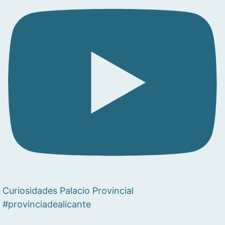
Curiosidades Palacio Provincial
#provinciadealicante