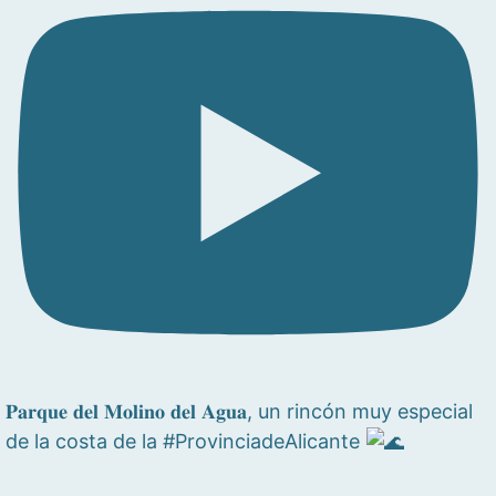
𝐏𝐚𝐫𝐪𝐮𝐞 𝐝𝐞𝐥 𝐌𝐨𝐥𝐢𝐧𝐨 𝐝𝐞𝐥 𝐀𝐠𝐮𝐚, un rincón muy especial
de la costa de la #ProvinciadeAlicante