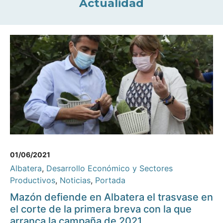
Actualidad
01/06/2021
Albatera
,
Desarrollo Económico y Sectores
Productivos
,
Noticias
,
Portada
Mazón defiende en Albatera el trasvase en
el corte de la primera breva con la que
arranca la campaña de 2021