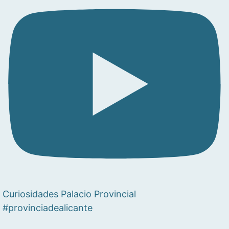
Curiosidades Palacio Provincial
#provinciadealicante