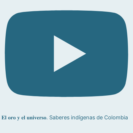
𝐄𝐥 𝐨𝐫𝐨 𝐲 𝐞𝐥 𝐮𝐧𝐢𝐯𝐞𝐫𝐬𝐨. Saberes indígenas de Colombia